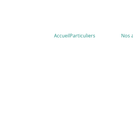
Accueil
Particuliers
Entreprises
Nos 
s entreprises